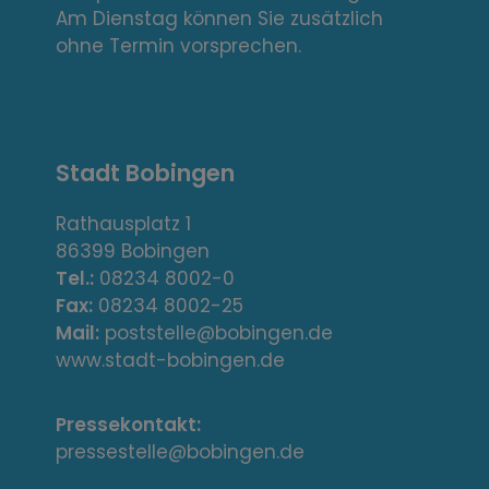
k
Am Dienstag können Sie zusätzlich
s
ohne Termin vorsprechen.
,
A
Stadt Bobingen
d
r
Rathausplatz 1
86399 Bobingen
e
Tel.:
08234 8002-0
s
Fax:
08234 8002-25
Mail:
poststelle@bobingen.de
s
www.stadt-bobingen.de
e
Pressekontakt:
/
pressestelle@bobingen.de