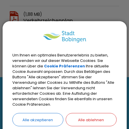
(1,88 MB)
Verkehrzeichenplan
Singoldablassgrabenbrücke
Um Ihnen ein optimales Benutzererlebnis zu bieten,
verwenden wir auf dieser Webseite Cookies. Sie
können über die
Cookie Präferenzen
Ihre aktuelle
Cookie Auswahl anpassen. Durch das Betätigen des
Buttons "Alle akzeptieren" stimmen Sie der
Verwendung aller Cookies zu. Mithilfe des Buttons "Alle
I
ablehnen" lehnen Sie der Verwendung nicht
Interessante Links
erforderlicher Cookies ab. Eine Auflistung der
n
verwendeten Cookies finden Sie ebenfalls in unseren
Cookie Präferenzen.
t
Kontakt
Inhaltsverzeichnis
e
Alle akzeptieren
Alle ablehnen
Impressum