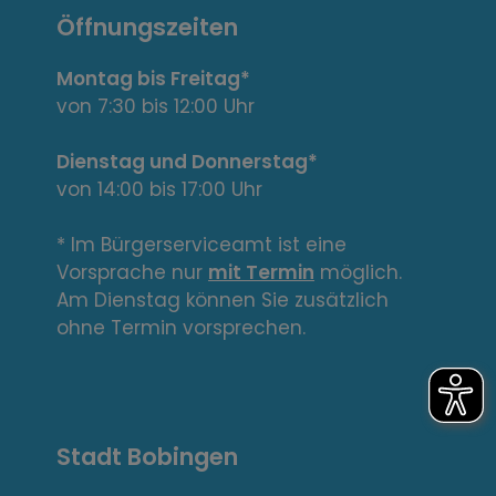
n
Öffnungszeiten
t
Montag bis Freitag*
e
von 7:30 bis 12:00 Uhr
L
Dienstag und Donnerstag*
von 14:00 bis 17:00 Uhr
i
n
* Im Bürgerserviceamt ist eine
Vorsprache nur
mit Termin
möglich.
k
Am Dienstag können Sie zusätzlich
s
ohne Termin vorsprechen.
,
A
Stadt Bobingen
d