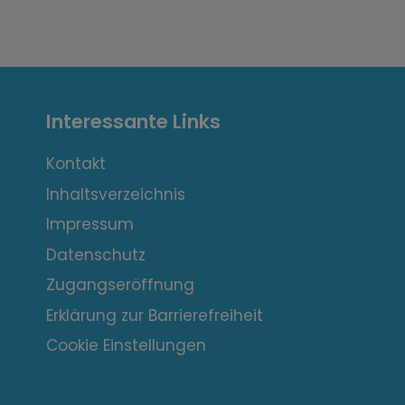
I
Interessante Links
n
t
Kontakt
Inhaltsverzeichnis
e
Impressum
r
Datenschutz
e
Zugangseröffnung
s
Erklärung zur Barrierefreiheit
s
Cookie Einstellungen
a