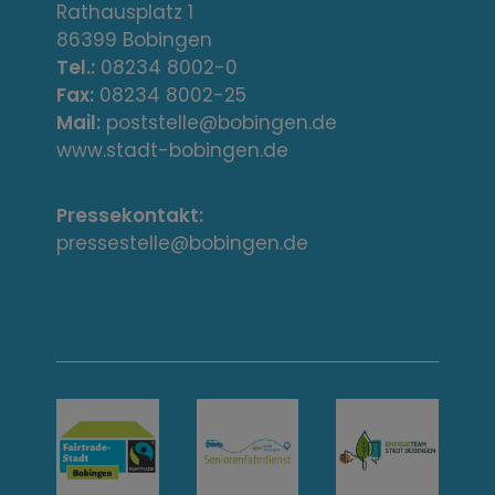
r
Rathausplatz 1
86399 Bobingen
e
Tel.:
08234 8002-0
s
Fax:
08234 8002-25
Mail:
poststelle@bobingen.de
s
www.stadt-bobingen.de
e
Pressekontakt:
/
pressestelle@bobingen.de
K
o
n
t
a