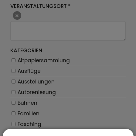
VERANSTALTUNGSORT
*
KATEGORIEN
Altpapiersammlung
Ausflüge
Ausstellungen
Autorenlesung
Bühnen
Familien
Fasching
Flohmarkt