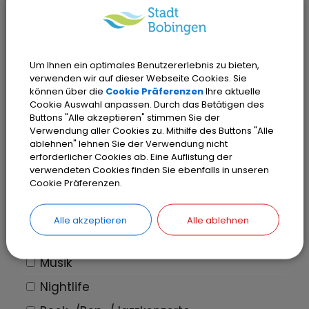
Führungen
Kabarett
Um Ihnen ein optimales Benutzererlebnis zu bieten,
Kinder
verwenden wir auf dieser Webseite Cookies. Sie
können über die
Cookie Präferenzen
Ihre aktuelle
Kirche
Cookie Auswahl anpassen. Durch das Betätigen des
Klassik-Konzerte
Buttons "Alle akzeptieren" stimmen Sie der
Verwendung aller Cookies zu. Mithilfe des Buttons "Alle
Kongresse und Messen
ablehnen" lehnen Sie der Verwendung nicht
erforderlicher Cookies ab. Eine Auflistung der
Konzerte allgemein
verwendeten Cookies finden Sie ebenfalls in unseren
Cookie Präferenzen.
Konzertlesung
Kunst
Alle akzeptieren
Alle ablehnen
Multivision
Musik
Nightlife