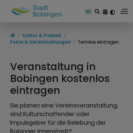
Kultur & Freizeit
Kultur & Freizeit
Feste & Veranstaltungen
Termine eintragen
Freizeitangebote
Feste & Veranstaltungen
Veranstaltung in
Kulturamt
Bobingen kostenlos
Stadtbücherei
eintragen
Kulturzentren
Sie planen eine Vereinsveranstaltung,
sind Kulturschaffender oder
Heimat & Geschichte
Impulsgeber für die Belebung der
Vereine
Bobinger Innenstadt?