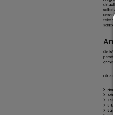
aktuel
selbst
unser 
telefo
schick
An
Sie kö
persönl
anmel
Für ei
Na
Adr
Tel
E-M
Ban