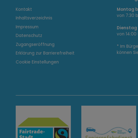
I
Kontakt
Montag bi
n
von 7:30 b
Inhaltsverzeichnis
Impressum
Dienstag
von 14:00 
Datenschutz
t
Zugangseröffnung
* Im Bürg
können Si
Erklärung zur Barrierefreiheit
e
Cookie Einstellungen
r
e