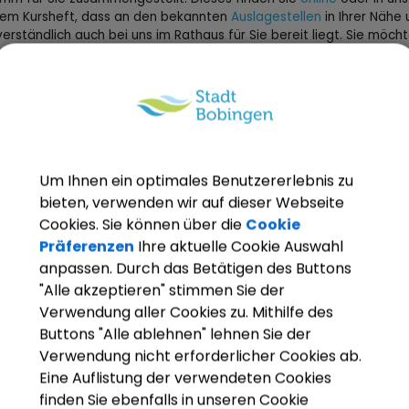
lem Kursheft, dass an den bekannten
Auslagestellen
in Ihrer Nähe
verständlich auch bei uns im Rathaus für Sie bereit liegt. Sie möch
Programmheft auf dem Postweg erhalten? Dann wenden Sie sich b
nisch oder per E-Mail an unserer Anmeldecenter:
Heftbestellung
. W
en Ihnen das aktuelle Heft dann umgehend zu.
meldung
Um Ihnen ein optimales Benutzererlebnis zu
nnen sich online auf der
Website der vhs,
per E-Mail, telefonisch o
bieten, verwenden wir auf dieser Webseite
ich vor Ort (Kulturbüro, Rathaus, Zi. 103) bei uns zu einem Kurs
den.
Cookies. Sie können über die
Cookie
Präferenzen
Ihre aktuelle Cookie Auswahl
anpassen. Durch das Betätigen des Buttons
ne Anmeldung benötigen wir folgende Angaben:
"Alle akzeptieren" stimmen Sie der
Verwendung aller Cookies zu. Mithilfe des
me
Buttons "Alle ablehnen" lehnen Sie der
esse
Verwendung nicht erforderlicher Cookies ab.
efonnummer
ail-Adresse
Eine Auflistung der verwendeten Cookies
kverbindung
finden Sie ebenfalls in unseren Cookie