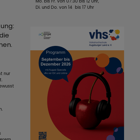
Mo. bis Fr. von 07:30 bis 12 Uhr,
Di. und Do. von 14 bis 17 Uhr
dung:
die
chen.
t nur
t.
bewusst
n.
s
serem