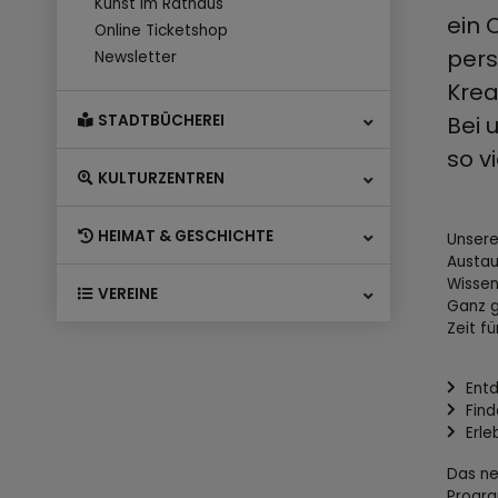
Kunst im Rathaus
ein 
Online Ticketshop
pers
Newsletter
Krea
Bei 
STADTBÜCHEREI
so v
KULTURZENTREN
HEIMAT & GESCHICHTE
Unsere
Austau
Wissen
VEREINE
Ganz g
Zeit f
Entd
Find
Erle
Das ne
Progra