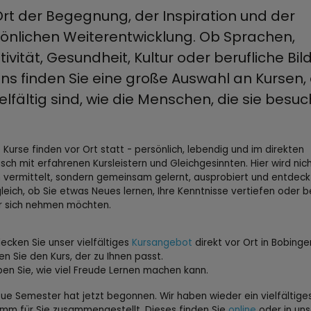
Ort der Begegnung, der Inspiration und der
önlichen Weiterentwicklung. Ob Sprachen,
tivität, Gesundheit, Kultur oder berufliche Bil
uns finden Sie eine große Auswahl an Kursen, 
ielfältig sind, wie die Menschen, die sie besu
 Kurse finden vor Ort statt - persönlich, lebendig und im direkten
sch mit erfahrenen Kursleistern und Gleichgesinnten. Hier wird nich
 vermittelt, sondern gemeinsam gelernt, ausprobiert und entdeck
leich, ob Sie etwas Neues lernen, Ihre Kenntnisse vertiefen oder 
ür sich nehmen möchten.
ecken Sie unser vielfältiges
Kursangebot
direkt vor Ort in Bobinge
en Sie den Kurs, der zu Ihnen passt.
ben Sie, wie viel Freude Lernen machen kann.
ue Semester hat jetzt begonnen. Wir haben wieder ein vielfältige
mm für Sie zusammengestellt. Dieses finden Sie
online
oder in un