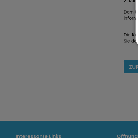
Kur
Damit 
inform
Die
Ku
Sie da
ZU
Interessante Links
Öffnung