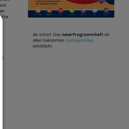
 und
ten
itte
ir
Ab sofort: Das
neue Programmheft
an
allen bekannten
Auslagestellen
erhältlich!
der