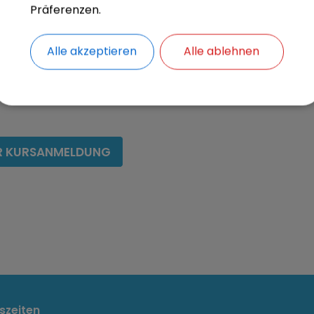
snummer
Präferenzen.
wir Ihnen die Anmeldung bestätigen und Sie über Änderungen
ieren können, benötigen wir
unbedingt Ihre E-Mail-Adresse
.
Alle akzeptieren
Alle ablehnen
rsgebühr
wird nach Kursende per Lastschrift eingezogen. Bitte g
für bei der Anmeldung Ihre IBAN an.
R KURSANMELDUNG
szeiten