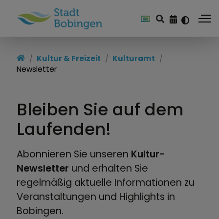
Kultur & Freizeit
Kultur & Freizeit
Kulturamt
Newsletter
Freizeitangebote
Feste & Veranstaltungen
Bleiben Sie auf dem
Kulturamt
Laufenden!
Stadtbücherei
Abonnieren Sie unseren
Kultur-
Kulturzentren
Newsletter
und erhalten Sie
regelmäßig aktuelle Informationen zu
Heimat & Geschichte
Veranstaltungen und Highlights in
Bobingen.
Vereine