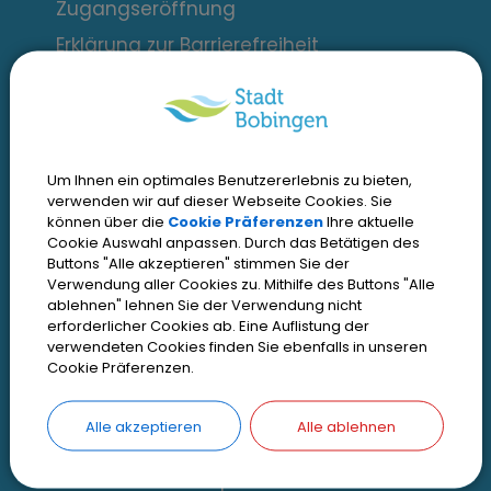
e
Zugangseröffnung
s
Erklärung zur Barrierefreiheit
s
Cookie Einstellungen
a
n
Öffnungszeiten
Um Ihnen ein optimales Benutzererlebnis zu bieten,
verwenden wir auf dieser Webseite Cookies. Sie
t
können über die
Cookie Präferenzen
Ihre aktuelle
Montag bis Freitag*
Cookie Auswahl anpassen. Durch das Betätigen des
e
von 7:30 bis 12:00 Uhr
Buttons "Alle akzeptieren" stimmen Sie der
Verwendung aller Cookies zu. Mithilfe des Buttons "Alle
L
ablehnen" lehnen Sie der Verwendung nicht
Dienstag und Donnerstag*
erforderlicher Cookies ab. Eine Auflistung der
von 14:00 bis 17:00 Uhr
i
verwendeten Cookies finden Sie ebenfalls in unseren
Cookie Präferenzen.
n
* Im Bürgerserviceamt ist eine
Vorsprache nur
mit Termin
möglich.
Alle akzeptieren
Alle ablehnen
k
Am Dienstag können Sie zusätzlich
ohne Termin vorsprechen.