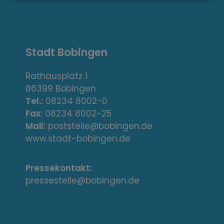
s
,
A
Stadt Bobingen
d
r
Rathausplatz 1
86399 Bobingen
e
Tel.:
08234 8002-0
s
Fax:
08234 8002-25
Mail:
poststelle@bobingen.de
s
www.stadt-bobingen.de
e
Pressekontakt:
/
pressestelle@bobingen.de
K
o