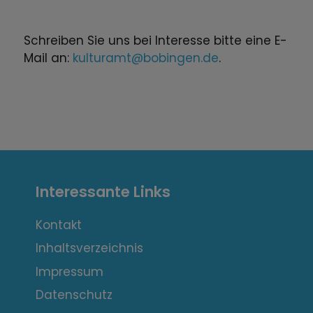
Schreiben Sie uns bei Interesse bitte eine E-
Mail an:
kulturamt@bobingen.de
.
I
Interessante Links
n
t
Kontakt
Inhaltsverzeichnis
e
Impressum
r
Datenschutz