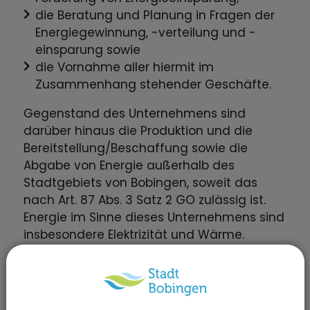
die Beratung und Planung in Fragen der
Energiegewinnung, -verteilung und -
einsparung sowie
die Vornahme aller hiermit im
Zusammenhang stehender Geschäfte.
Gegenstand des Unternehmens sind
darüber hinaus die Produktion und die
Bereitstellung/Beschaffung sowie die
Abgabe von Energie außerhalb des
Stadtgebiets von Bobingen, soweit das
nach Art. 87 Abs. 3 Satz 2 GO zulässig ist.
Energie im Sinne dieses Unternehmens sind
insbesondere Elektrizität und Wärme.
Geschäftsführung