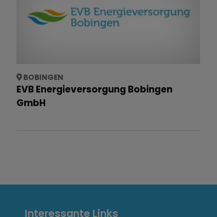
BOBINGEN
EVB Energieversorgung Bobingen
GmbH
I
Interessante Links