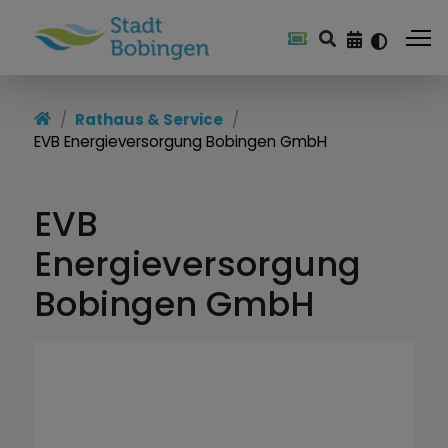
Startseite
Rathaus & Service
EVB Energieversorgung Bobingen GmbH
Rathaus & Service
Leben & Wohnen
EVB
Kultur & Freizeit
Energieversorgung
Wirtschaft & Standort
Bobingen GmbH
Stadtwerke