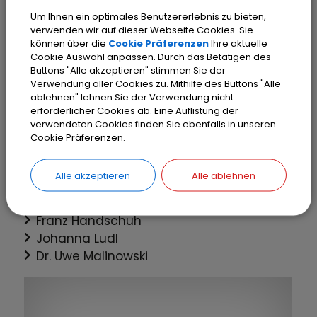
Uwe Sommer
Um Ihnen ein optimales Benutzererlebnis zu bieten,
Fabian Koppel
verwenden wir auf dieser Webseite Cookies. Sie
können über die
Cookie Präferenzen
Ihre aktuelle
Aufsichtsrat
Cookie Auswahl anpassen. Durch das Betätigen des
Buttons "Alle akzeptieren" stimmen Sie der
Vorsitzender: Michael Ammer (Erster
Verwendung aller Cookies zu. Mithilfe des Buttons "Alle
ablehnen" lehnen Sie der Verwendung nicht
Bürgermeister)
erforderlicher Cookies ab. Eine Auflistung der
verwendeten Cookies finden Sie ebenfalls in unseren
Cookie Präferenzen.
Aufsichtsräte:
Alle akzeptieren
Alle ablehnen
Gabriele Böhm
Johannes Bögler
Franz Handschuh
Johanna Ludl
Dr. Uwe Malinowski