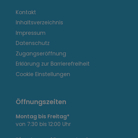
n
t
Kontakt
Inhaltsverzeichnis
e
Impressum
r
Datenschutz
e
Zugangseröffnung
s
Erklärung zur Barrierefreiheit
s
Cookie Einstellungen
a
n
Öffnungszeiten
t
Montag bis Freitag*
e
von 7:30 bis 12:00 Uhr