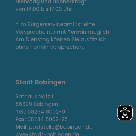
L
Dienstag und Donnerstag*
von 14:00 bis 17:00 Uhr
i
n
* Im Bürgerserviceamt ist eine
Vorsprache nur
mit Termin
möglich.
k
Am Dienstag können Sie zusätzlich
s
ohne Termin vorsprechen.
,
A
Stadt Bobingen
d
r
Rathausplatz 1
86399 Bobingen
e
Tel.:
08234 8002-0
s
Fax:
08234 8002-25
Mail:
poststelle@bobingen.de
www.stadt-bobingen.de