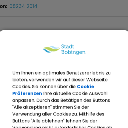
fon:
08234 2014
INGEN
med. Johannes Aicher, Oliver Csernai und Kath
fon:
08234 3051
Website:
www.praxis-bobingen.de
Um Ihnen ein optimales Benutzererlebnis zu
INGEN
bieten, verwenden wir auf dieser Webseite
med. Marleen Freitag
Cookies. Sie können über die
Cookie
fon:
08234 8029480
Website:
praxis-am-brunnenp
Präferenzen
Ihre aktuelle Cookie Auswahl
anpassen. Durch das Betätigen des Buttons
"Alle akzeptieren" stimmen Sie der
Verwendung aller Cookies zu. Mithilfe des
INGEN
Buttons "Alle ablehnen" lehnen Sie der
ina Menzel
Verwendung nicht erforderlicher Cookies ab.