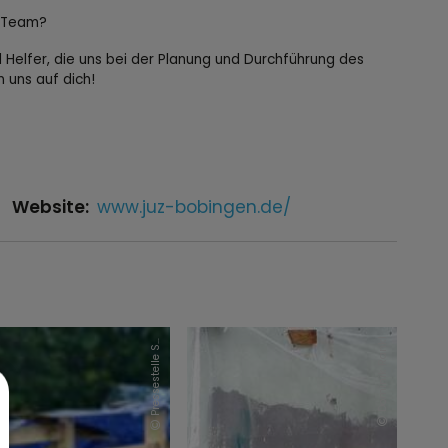
n Team?
d Helfer, die uns bei der Planung und Durchführung des
n uns auf dich!
Website:
www.juz-bobingen.de/
P
r
e
s
s
e
s
t
e
l
l
e
t
a
d
t
B
o
b
i
n
g
e
Dominik Rankl
S
n