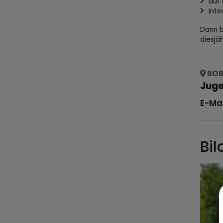
auf 
inte
Dann b
diesjä
BOB
Juge
E-Mai
Bil