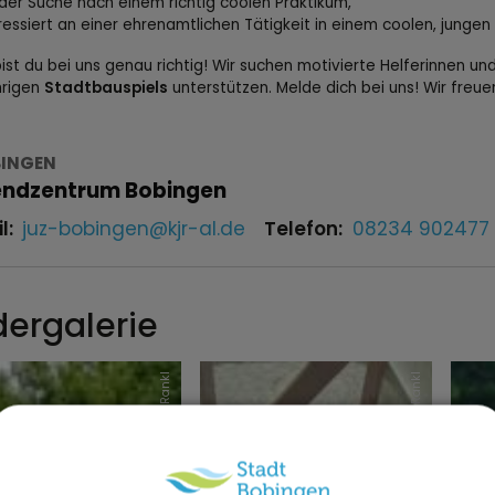
der Suche nach einem richtig coolen Praktikum,
ressiert an einer ehrenamtlichen Tätigkeit in einem coolen, junge
ist du bei uns genau richtig! Wir suchen motivierte Helferinnen un
hrigen
Stadtbauspiels
unterstützen. Melde dich bei uns! Wir freue
INGEN
ndzentrum Bobingen
l:
juz-bobingen@kjr-al.de
Telefon:
08234 902477
dergalerie
Dominik Rankl
Dominik Rankl