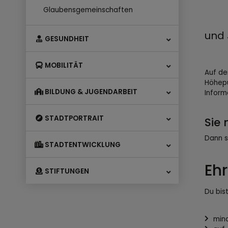
Glaubensgemeinschaften
und 
GESUNDHEIT
MOBILITÄT
Auf de
Höhepu
BILDUNG & JUGENDARBEIT
Inform
STADTPORTRAIT
Sie
Dann s
STADTENTWICKLUNG
Eh
STIFTUNGEN
Du bis
mind