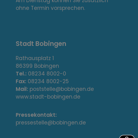
k
Am Dienstag können Sie zusätzlich
s
ohne Termin vorsprechen.
,
A
Stadt Bobingen
d
r
Rathausplatz 1
86399 Bobingen
e
Tel.:
08234 8002-0
s
Fax:
08234 8002-25
Mail:
poststelle@bobingen.de
s
www.stadt-bobingen.de
e
Pressekontakt:
/
pressestelle@bobingen.de
K