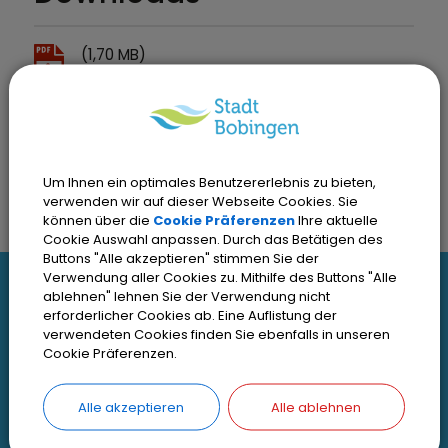
(1,70 MB)
Energie- und Klimaschutzbericht 2023
Um Ihnen ein optimales Benutzererlebnis zu bieten,
verwenden wir auf dieser Webseite Cookies. Sie
können über die
Cookie Präferenzen
Ihre aktuelle
Cookie Auswahl anpassen. Durch das Betätigen des
Buttons "Alle akzeptieren" stimmen Sie der
I
Verwendung aller Cookies zu. Mithilfe des Buttons "Alle
ablehnen" lehnen Sie der Verwendung nicht
Interessante Links
erforderlicher Cookies ab. Eine Auflistung der
n
verwendeten Cookies finden Sie ebenfalls in unseren
Cookie Präferenzen.
t
Kontakt
Inhaltsverzeichnis
e
Alle akzeptieren
Alle ablehnen
Impressum