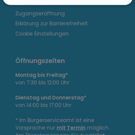
r
Datenschutz
e
Zugangseröffnung
s
Erklärung zur Barrierefreiheit
s
Cookie Einstellungen
a
n
Öffnungszeiten
t
Montag bis Freitag*
e
von 7:30 bis 12:00 Uhr
L
Dienstag und Donnerstag*
von 14:00 bis 17:00 Uhr
i
n
* Im Bürgerserviceamt ist eine
Vorsprache nur
mit Termin
möglich.