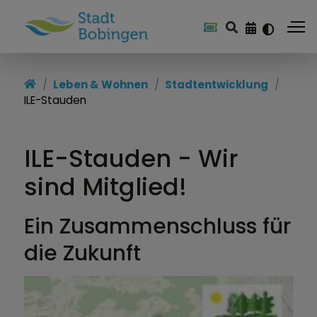
Leben & Wohnen
Leben & Wohnen
Stadtentwicklung
ILE-Stauden
Soziales
Gesundheit
ILE-Stauden - Wir
Mobilität
sind Mitglied!
Bildung & Jugendarbeit
Ein Zusammenschluss für
Stadtportrait
die Zukunft
Stadtentwicklung
Stiftungen