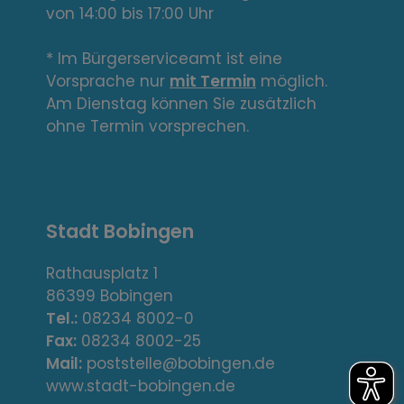
von 14:00 bis 17:00 Uhr
i
n
* Im Bürgerserviceamt ist eine
Vorsprache nur
mit Termin
möglich.
k
Am Dienstag können Sie zusätzlich
s
ohne Termin vorsprechen.
,
A
Stadt Bobingen
d
r
Rathausplatz 1
86399 Bobingen
e
Tel.:
08234 8002-0
s
Fax:
08234 8002-25
Mail:
poststelle@bobingen.de
s
www.stadt-bobingen.de