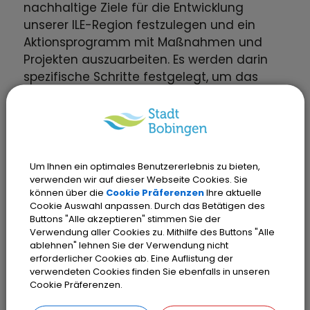
nachhaltige Ziele für die Entwicklung
unserer ILE-Region festzulegen und ein
Aktionsprogramm mit Maßnahmen und
Projekten auszuarbeiten. Es werden darin
spezifische Schritte festgelegt, um das
Wohl und die Zukunftssicherheit unserer
Kommunen zu verbessern. Das ILEK ist der
Fahrplan für unsere interkommunale
Zusammenarbeit.
Um Ihnen ein optimales Benutzererlebnis zu bieten,
verwenden wir auf dieser Webseite Cookies. Sie
Ihre Meinung ist wichtig: Welche
können über die
Cookie Präferenzen
Ihre aktuelle
Veränderungen wünschen Sie sich in Ihrer
Cookie Auswahl anpassen. Durch das Betätigen des
Buttons "Alle akzeptieren" stimmen Sie der
Region? Haben Sie Verbesserungsideen?
Verwendung aller Cookies zu. Mithilfe des Buttons "Alle
ablehnen" lehnen Sie der Verwendung nicht
erforderlicher Cookies ab. Eine Auflistung der
Unter diesem Link können Sie sich am
verwendeten Cookies finden Sie ebenfalls in unseren
Entwicklungskonzept
beteiligen.
Cookie Präferenzen.