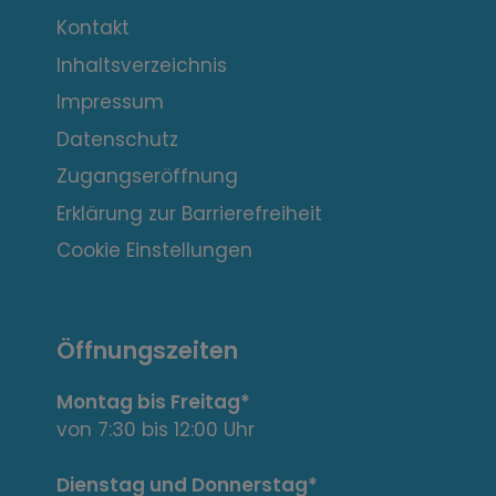
n
t
Kontakt
Inhaltsverzeichnis
e
Impressum
r
Datenschutz
e
Zugangseröffnung
s
Erklärung zur Barrierefreiheit
s
Cookie Einstellungen
a
n
Öffnungszeiten
t
Montag bis Freitag*
e
von 7:30 bis 12:00 Uhr
L
Dienstag und Donnerstag*