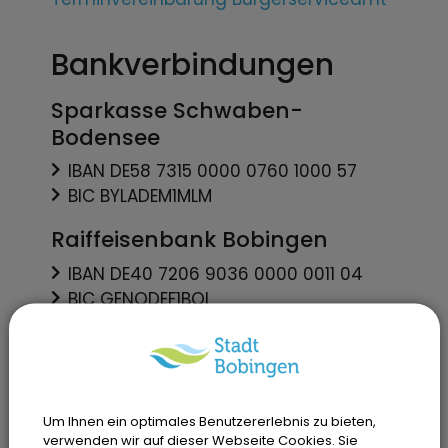
Bankverbindungen
Sparkasse Schwaben-
Bodensee
IBAN DE58 7315 0000 0760 1000 57
BIC BYLADEM1MLM
Raiffeisenbank Bobingen
IBAN DE40 7206 9036 0000 0011 04
BIC GENODEF1BOI
VR Bank Augsburg-Ostallgäu
eG
IBAN DE25 7209 0000 0007 5021 84
Um Ihnen ein optimales Benutzererlebnis zu bieten,
BIC GENODEF1AUB
verwenden wir auf dieser Webseite Cookies. Sie