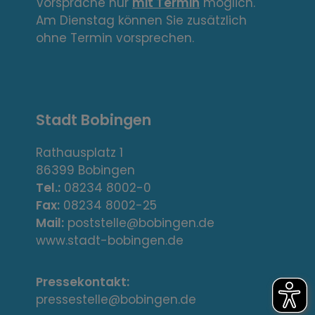
Vorsprache nur
mit Termin
möglich.
k
Am Dienstag können Sie zusätzlich
s
ohne Termin vorsprechen.
,
A
Stadt Bobingen
d
r
Rathausplatz 1
86399 Bobingen
e
Tel.:
08234 8002-0
s
Fax:
08234 8002-25
Mail:
poststelle@bobingen.de
s
www.stadt-bobingen.de
e
Pressekontakt:
/
pressestelle@bobingen.de