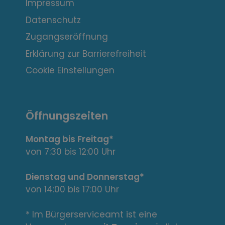
Impressum
r
Datenschutz
e
Zugangseröffnung
s
Erklärung zur Barrierefreiheit
s
Cookie Einstellungen
a
n
Öffnungszeiten
t
Montag bis Freitag*
e
von 7:30 bis 12:00 Uhr
L
Dienstag und Donnerstag*
von 14:00 bis 17:00 Uhr
i
n
* Im Bürgerserviceamt ist eine