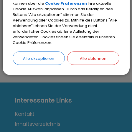
können über die
Cookie Präferenzen
Ihre aktuelle
Umsatzsteuer-ID: DE 127508000
Cookie Auswahl anpassen. Durch das Betätigen des
Steuernummer: 102/114/70017
Buttons "Alle akzeptieren" stimmen Sie der
Verwendung aller Cookies zu. Mithilfe des Buttons "Alle
ablehnen" lehnen Sie der Verwendung nicht
Unter diesem Link finden Sie weitere
erforderlicher Cookies ab. Eine Auflistung der
verwendeten Cookies finden Sie ebenfalls in unseren
Informationen zum SEPA-Verfahren.
Cookie Präferenzen.
Alle akzeptieren
Alle ablehnen
I
Interessante Links
n
t
Kontakt
Inhaltsverzeichnis
e