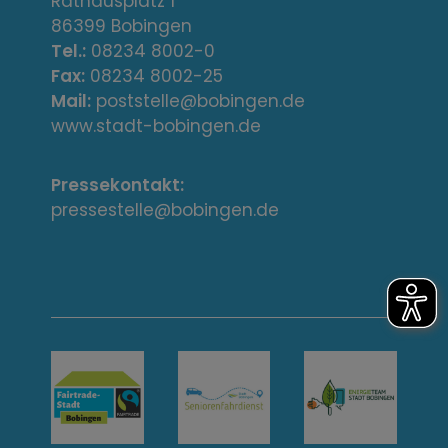
r
Rathausplatz 1
86399 Bobingen
e
Tel.:
08234 8002-0
s
Fax:
08234 8002-25
Mail:
poststelle@bobingen.de
s
www.stadt-bobingen.de
e
Pressekontakt:
/
pressestelle@bobingen.de
K
o
n
t
a