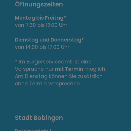
n
Öffnungszeiten
t
Montag bis Freitag*
e
von 7:30 bis 12:00 Uhr
L
Dienstag und Donnerstag*
von 14:00 bis 17:00 Uhr
i
n
* Im Bürgerserviceamt ist eine
Vorsprache nur
mit Termin
möglich.
k
Am Dienstag können Sie zusätzlich
s
ohne Termin vorsprechen.
,
A
Stadt Bobingen
d