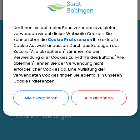
I
Um Ihnen ein optimales Benutzererlebnis zu bieten,
verwenden wir auf dieser Webseite Cookies. Sie
Interessante Links
können über die
Cookie Präferenzen
Ihre aktuelle
n
Cookie Auswahl anpassen. Durch das Betätigen des
Buttons "Alle akzeptieren" stimmen Sie der
t
Kontakt
Verwendung aller Cookies zu. Mithilfe des Buttons "Alle
Inhaltsverzeichnis
ablehnen" lehnen Sie der Verwendung nicht
e
erforderlicher Cookies ab. Eine Auflistung der
Impressum
verwendeten Cookies finden Sie ebenfalls in unseren
r
Cookie Präferenzen.
Datenschutz
e
Zugangseröffnung
Alle akzeptieren
Alle ablehnen
s
Erklärung zur Barrierefreiheit
s
Cookie Einstellungen
a