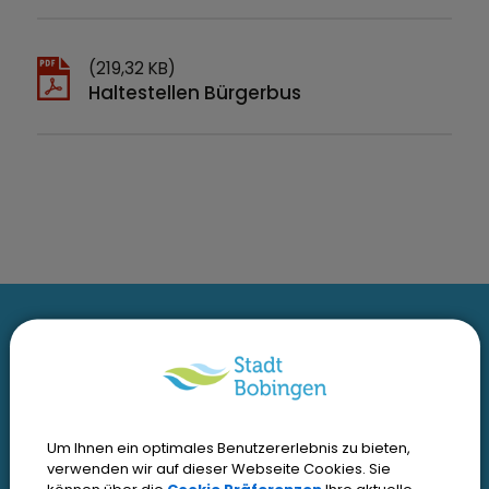
(219,32 KB)
Haltestellen Bürgerbus
I
Interessante Links
n
t
Kontakt
Inhaltsverzeichnis
e
Um Ihnen ein optimales Benutzererlebnis zu bieten,
verwenden wir auf dieser Webseite Cookies. Sie
Impressum