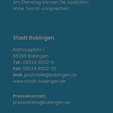
k
Am Dienstag können Sie zusätzlich
s
ohne Termin vorsprechen.
,
A
Stadt Bobingen
d
r
Rathausplatz 1
86399 Bobingen
e
Tel.:
08234 8002-0
s
Fax:
08234 8002-25
Mail:
poststelle@bobingen.de
s
www.stadt-bobingen.de
e
Pressekontakt:
/
pressestelle@bobingen.de