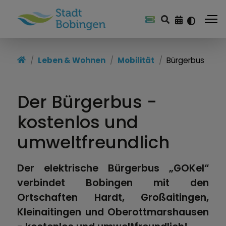
Leben & Wohnen
Leben & Wohnen
Mobilität
Bürgerbus
Soziales
Der Bürgerbus -
Gesundheit
kostenlos und
Mobilität
umweltfreundlich
Bildung & Jugendarbeit
Der elektrische Bürgerbus „GOKel“
Stadtportrait
verbindet Bobingen mit den
Stadtentwicklung
Ortschaften Hardt, Großaitingen,
Kleinaitingen und Oberottmarshausen
Stiftungen