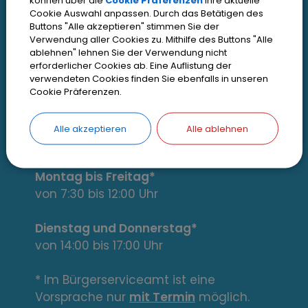
r
können über die
Cookie Präferenzen
Ihre aktuelle
Datenschutz
Cookie Auswahl anpassen. Durch das Betätigen des
e
Buttons "Alle akzeptieren" stimmen Sie der
Zugangseröffnung
Verwendung aller Cookies zu. Mithilfe des Buttons "Alle
s
ablehnen" lehnen Sie der Verwendung nicht
Erklärung zur Barrierefreiheit
erforderlicher Cookies ab. Eine Auflistung der
verwendeten Cookies finden Sie ebenfalls in unseren
s
Cookie Einstellungen
Cookie Präferenzen.
a
Alle akzeptieren
Alle ablehnen
n
Öffnungszeiten
t
Montag bis Freitag*
e
von 7:30 bis 12:00 Uhr
L
Dienstag und Donnerstag*
von 14:00 bis 17:00 Uhr
i
n
* Im Bürgerserviceamt ist eine
Vorsprache nur
mit Termin
möglich.