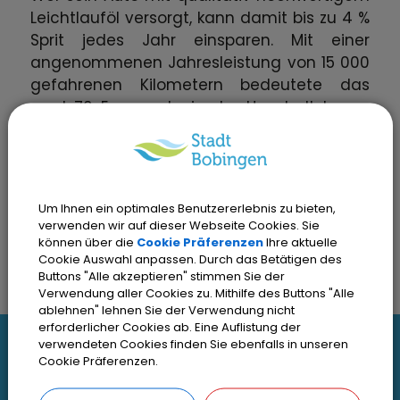
Leichtlauföl versorgt, kann damit bis zu 4 %
Sprit jedes Jahr einsparen. Mit einer
angenommenen Jahresleistung von 15 000
gefahrenen Kilometern bedeutete das
rund 70 Euro mehr in der Haushaltskasse.
Achten Sie beim Kauf darauf: Diese
Berechnung geht von einem Öl mit der
SAE-Klassifikation beziehungsweise 0W-40
oder 5W-40 aus.
Um Ihnen ein optimales Benutzererlebnis zu bieten,
verwenden wir auf dieser Webseite Cookies. Sie
können über die
Cookie Präferenzen
Ihre aktuelle
Cookie Auswahl anpassen. Durch das Betätigen des
Buttons "Alle akzeptieren" stimmen Sie der
Verwendung aller Cookies zu. Mithilfe des Buttons "Alle
ablehnen" lehnen Sie der Verwendung nicht
erforderlicher Cookies ab. Eine Auflistung der
I
verwendeten Cookies finden Sie ebenfalls in unseren
Cookie Präferenzen.
Interessante Links
n