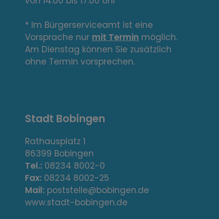
von 14:00 bis 17:00 Uhr
i
n
* Im Bürgerserviceamt ist eine
Vorsprache nur
mit Termin
möglich.
k
Am Dienstag können Sie zusätzlich
s
ohne Termin vorsprechen.
,
A
Stadt Bobingen
d
r
Rathausplatz 1
86399 Bobingen
e
Tel.:
08234 8002-0
s
Fax:
08234 8002-25
Mail:
poststelle@bobingen.de
s
www.stadt-bobingen.de