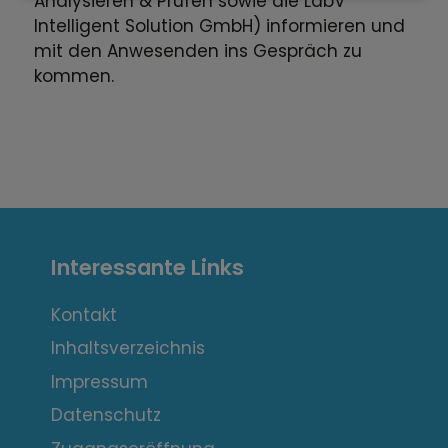
Analysieren & Prüfen sowie die LabV
Intelligent Solution GmbH) informieren und
mit den Anwesenden ins Gespräch zu
kommen.
I
Interessante Links
n
t
Kontakt
Inhaltsverzeichnis
e
Impressum
r
Datenschutz