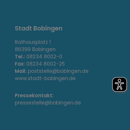
,
A
Stadt Bobingen
d
r
Rathausplatz 1
86399 Bobingen
e
Tel.:
08234 8002-0
s
Fax:
08234 8002-25
Mail:
poststelle@bobingen.de
s
www.stadt-bobingen.de
e
Pressekontakt:
/
pressestelle@bobingen.de
K
o