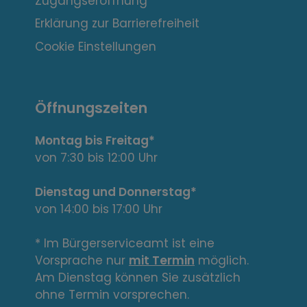
e
Zugangseröffnung
s
Erklärung zur Barrierefreiheit
s
Cookie Einstellungen
a
n
Öffnungszeiten
t
Montag bis Freitag*
e
von 7:30 bis 12:00 Uhr
L
Dienstag und Donnerstag*
von 14:00 bis 17:00 Uhr
i
n
* Im Bürgerserviceamt ist eine
Vorsprache nur
mit Termin
möglich.
k
Am Dienstag können Sie zusätzlich
s
ohne Termin vorsprechen.