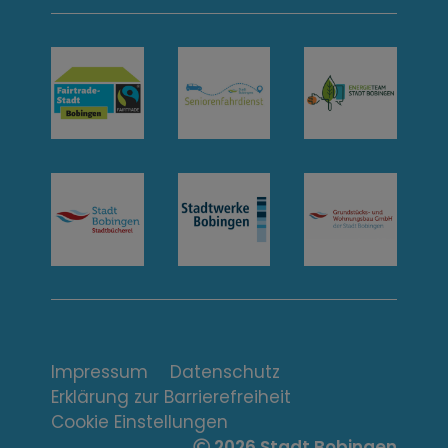
n
t
a
k
t
u
n
d
Ö
f
Impressum
Datenschutz
Erklärung zur Barrierefreiheit
f
Cookie Einstellungen
2026 Stadt Bobingen