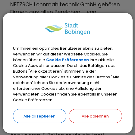
NETZSCH Lohnmahltechnik GmbH gehören
Firmen aus allen Bereichen – von
Beschichtungen und Lacken über
Lebensmittel bis hin zu Kosmetik. In
zahlreichen Produkten sind gemahlene
Stoffe aus Bobingen enthalten, sei es in
Um Ihnen ein optimales Benutzererlebnis zu bieten,
Papierservietten oder Sonnencreme.
verwenden wir auf dieser Webseite Cookies. Sie
können über die
Cookie Präferenzen
Ihre aktuelle
Cookie Auswahl anpassen. Durch das Betätigen des
Beim Tag der offenen Tür erhielten die
Buttons "Alle akzeptieren" stimmen Sie der
Gäste im Rahmen von Werksführungen
Verwendung aller Cookies zu. Mithilfe des Buttons "Alle
Einblicke in die Produktion am Standort
ablehnen" lehnen Sie der Verwendung nicht
erforderlicher Cookies ab. Eine Auflistung der
Max-Fischer-Straße in Bobingen. Darüber
verwendeten Cookies finden Sie ebenfalls in unseren
hinaus konnten sich die Gäste an
Cookie Präferenzen.
Informationsständen und in Fachvorträgen
über die verschiedenen Geschäftsbereiche
Alle akzeptieren
Alle ablehnen
der NETZSCH Gruppe (Mahlen &
Dispergieren, Pumpen & Systeme,