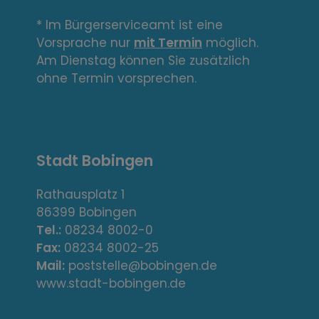
i
n
* Im Bürgerserviceamt ist eine
Vorsprache nur
mit Termin
möglich.
k
Am Dienstag können Sie zusätzlich
s
ohne Termin vorsprechen.
,
A
Stadt Bobingen
d
r
Rathausplatz 1
86399 Bobingen
e
Tel.:
08234 8002-0
s
Fax:
08234 8002-25
Mail:
poststelle@bobingen.de
s
www.stadt-bobingen.de
e