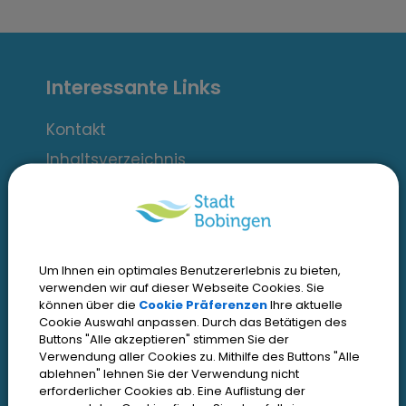
I
Interessante Links
n
t
Kontakt
Inhaltsverzeichnis
e
Impressum
r
Datenschutz
e
Zugangseröffnung
Um Ihnen ein optimales Benutzererlebnis zu bieten,
s
Erklärung zur Barrierefreiheit
verwenden wir auf dieser Webseite Cookies. Sie
können über die
Cookie Präferenzen
Ihre aktuelle
s
Cookie Einstellungen
Cookie Auswahl anpassen. Durch das Betätigen des
Buttons "Alle akzeptieren" stimmen Sie der
a
Verwendung aller Cookies zu. Mithilfe des Buttons "Alle
ablehnen" lehnen Sie der Verwendung nicht
n
Öffnungszeiten
erforderlicher Cookies ab. Eine Auflistung der