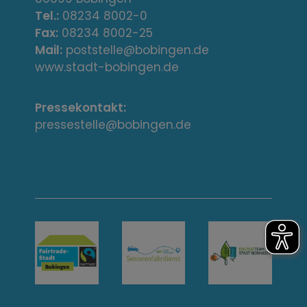
e
Tel.:
08234 8002-0
s
Fax:
08234 8002-25
Mail:
poststelle@bobingen.de
s
www.stadt-bobingen.de
e
Pressekontakt:
/
pressestelle@bobingen.de
K
o
n
t
a
k