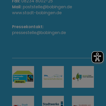
s
Fax:
08234 8002-25
Mail:
poststelle@bobingen.de
s
www.stadt-bobingen.de
e
Pressekontakt:
/
pressestelle@bobingen.de
K
o
n
t
a
k
t