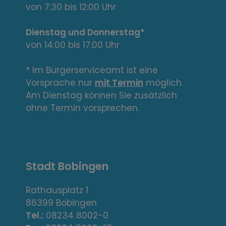
e
von 7:30 bis 12:00 Uhr
L
Dienstag und Donnerstag*
von 14:00 bis 17:00 Uhr
i
n
* Im Bürgerserviceamt ist eine
Vorsprache nur
mit Termin
möglich.
k
Am Dienstag können Sie zusätzlich
s
ohne Termin vorsprechen.
,
A
Stadt Bobingen
d
r
Rathausplatz 1
86399 Bobingen
e
Tel.:
08234 8002-0