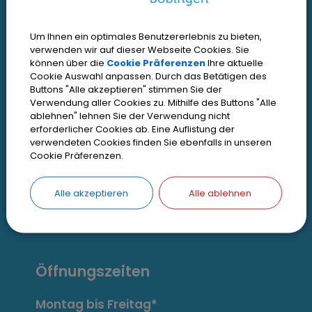
I
Interessante Links
Um Ihnen ein optimales Benutzererlebnis zu bieten,
n
verwenden wir auf dieser Webseite Cookies. Sie
können über die
Cookie Präferenzen
Ihre aktuelle
t
Kontakt
Cookie Auswahl anpassen. Durch das Betätigen des
Buttons "Alle akzeptieren" stimmen Sie der
Inhaltsverzeichnis
e
Verwendung aller Cookies zu. Mithilfe des Buttons "Alle
Impressum
ablehnen" lehnen Sie der Verwendung nicht
r
erforderlicher Cookies ab. Eine Auflistung der
Datenschutz
verwendeten Cookies finden Sie ebenfalls in unseren
e
Cookie Präferenzen.
Zugangseröffnung
s
Erklärung zur Barrierefreiheit
Alle akzeptieren
Alle ablehnen
s
Cookie Einstellungen
a
n
Öffnungszeiten
t
Montag bis Freitag*