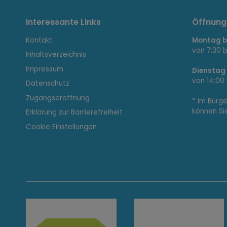
I
Interessante Links
Öffnung
Kontakt
Montag bi
n
von 7:30 b
Inhaltsverzeichnis
Impressum
Dienstag
von 14:00 
Datenschutz
t
Zugangseröffnung
* Im Bürg
können Si
Erklärung zur Barrierefreiheit
e
Cookie Einstellungen
r