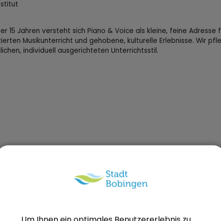
stitut
ber 15 Jahren versteht sich Piano & Voice als kleine, feine Adresse f
izierten Musikunterricht und gehobene, kulturelle Erlebnisse. Wir pf
ichen, individuell ausgerichteten Unterrichtsstil.
Um Ihnen ein optimales Benutzererlebnis zu