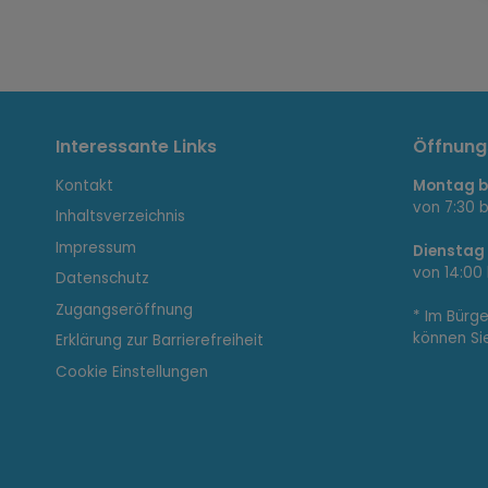
I
Interessante Links
Öffnung
Kontakt
Montag bi
n
von 7:30 b
Inhaltsverzeichnis
Impressum
Dienstag
von 14:00 
Datenschutz
t
Zugangseröffnung
* Im Bürg
können Si
Erklärung zur Barrierefreiheit
e
Cookie Einstellungen