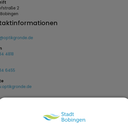
ift
ofstraße
2
9
Bobingen
taktinformationen
@optikgronde.de
n
34 4818
34 6455
te
.optikgronde.de