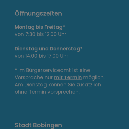
a
n
Öffnungszeiten
t
Montag bis Freitag*
e
von 7:30 bis 12:00 Uhr
L
Dienstag und Donnerstag*
von 14:00 bis 17:00 Uhr
i
n
* Im Bürgerserviceamt ist eine
Vorsprache nur
mit Termin
möglich.
k
Am Dienstag können Sie zusätzlich
s
ohne Termin vorsprechen.
,
A
Stadt Bobingen