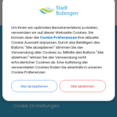
Um Ihnen ein optimales Benutzererlebnis zu bieten,
I
verwenden wir auf dieser Webseite Cookies. Sie
können über die
Cookie Präferenzen
Ihre aktuelle
Interessante Links
n
Cookie Auswahl anpassen. Durch das Betätigen des
Buttons "Alle akzeptieren" stimmen Sie der
Verwendung aller Cookies zu. Mithilfe des Buttons "Alle
t
Kontakt
ablehnen" lehnen Sie der Verwendung nicht
Inhaltsverzeichnis
erforderlicher Cookies ab. Eine Auflistung der
e
verwendeten Cookies finden Sie ebenfalls in unseren
Impressum
Cookie Präferenzen.
r
Datenschutz
e
Alle akzeptieren
Alle ablehnen
Zugangseröffnung
s
Erklärung zur Barrierefreiheit
s
Cookie Einstellungen