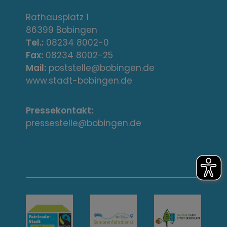
d
r
Rathausplatz 1
86399 Bobingen
e
Tel.:
08234 8002-0
s
Fax:
08234 8002-25
Mail:
poststelle@bobingen.de
s
www.stadt-bobingen.de
e
Pressekontakt:
/
pressestelle@bobingen.de
K
o
n
t
a