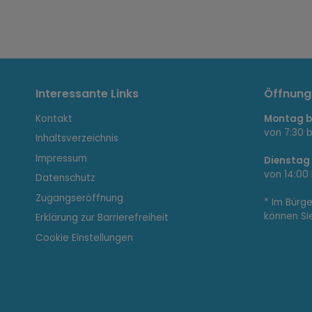
I
Interessante Links
Öffnung
Kontakt
Montag bi
n
von 7:30 b
Inhaltsverzeichnis
Impressum
Dienstag
von 14:00 
Datenschutz
t
Zugangseröffnung
* Im Bürg
können Si
Erklärung zur Barrierefreiheit
e
Cookie Einstellungen