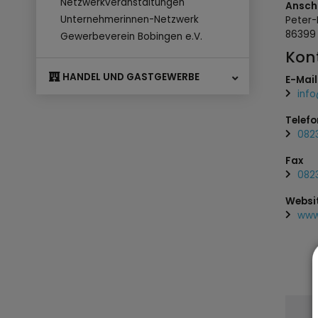
Netzwerkveranstaltungen
Anschr
Unternehmerinnen-Netzwerk
Peter-
8639
Gewerbeverein Bobingen e.V.
Kon
HANDEL UND GASTGEWERBE
E-Mail
inf
Telefo
082
Fax
0823
Websi
www