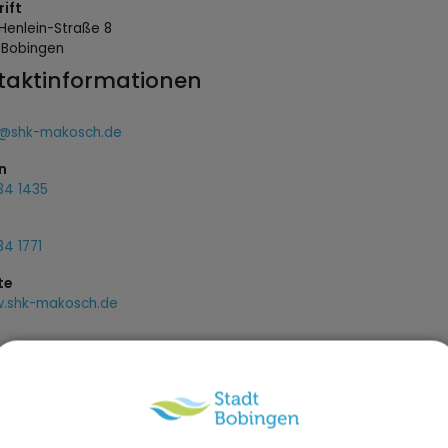
ift
Henlein-Straße
8
9
Bobingen
taktinformationen
o@shk-makosch.de
n
34 1435
4 1771
te
.shk-makosch.de