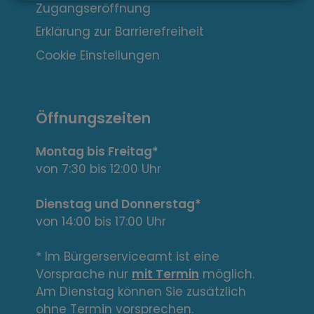
e
Zugangseröffnung
s
Erklärung zur Barrierefreiheit
s
Cookie Einstellungen
a
n
Öffnungszeiten
t
Montag bis Freitag*
e
von 7:30 bis 12:00 Uhr
L
Dienstag und Donnerstag*
von 14:00 bis 17:00 Uhr
i
n
* Im Bürgerserviceamt ist eine
Vorsprache nur
mit Termin
möglich.
k
Am Dienstag können Sie zusätzlich
ohne Termin vorsprechen.