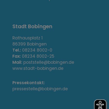
s
,
A
Stadt Bobingen
d
r
Rathausplatz 1
86399 Bobingen
e
Tel.:
08234 8002-0
s
Fax:
08234 8002-25
Mail:
poststelle@bobingen.de
s
www.stadt-bobingen.de
e
Pressekontakt:
/
pressestelle@bobingen.de
K
o