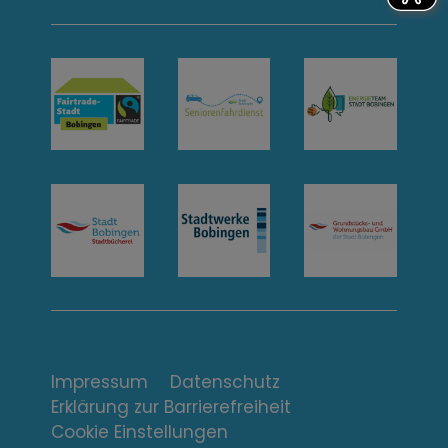
n
t
a
k
t
u
n
d
Ö
f
Impressum
Datenschutz
Erklärung zur Barrierefreiheit
f
Cookie Einstellungen