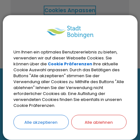
Cookies Anpassen
Um Ihnen ein optimales Benutzererlebnis zu bieten,
verwenden wir auf dieser Webseite Cookies. Sie
können über die
Cookie Präferenzen
Ihre aktuelle
Cookie Auswahl anpassen. Durch das Betätigen des
Buttons "Alle akzeptieren" stimmen Sie der
I
Verwendung aller Cookies zu. Mithilfe des Buttons "Alle
Interessante Links
ablehnen" lehnen Sie der Verwendung nicht
n
erforderlicher Cookies ab. Eine Auflistung der
verwendeten Cookies finden Sie ebenfalls in unseren
t
Kontakt
Cookie Präferenzen.
Inhaltsverzeichnis
e
Impressum
Alle akzeptieren
Alle ablehnen
r
Datenschutz