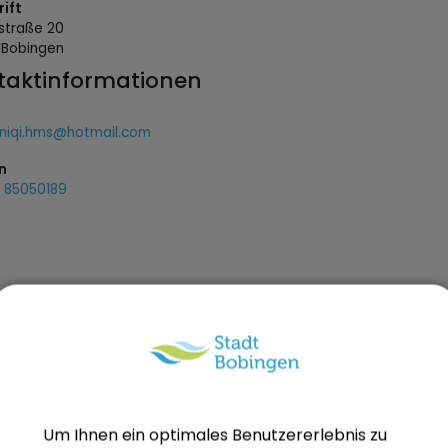
ift
rstraße
20
9
Bobingen
taktinformationen
sniqi.hms@hotmail.com
n
7 85050189
Um Ihnen ein optimales Benutzererlebnis zu