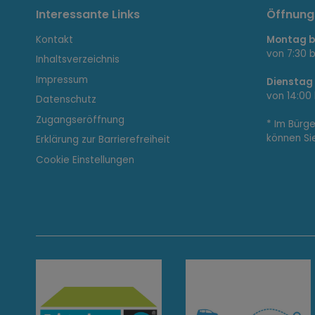
I
Interessante Links
Öffnung
Kontakt
Montag bi
n
von 7:30 b
Inhaltsverzeichnis
Impressum
Dienstag
von 14:00 
Datenschutz
t
Zugangseröffnung
* Im Bürg
können Si
Erklärung zur Barrierefreiheit
e
Cookie Einstellungen
r
e