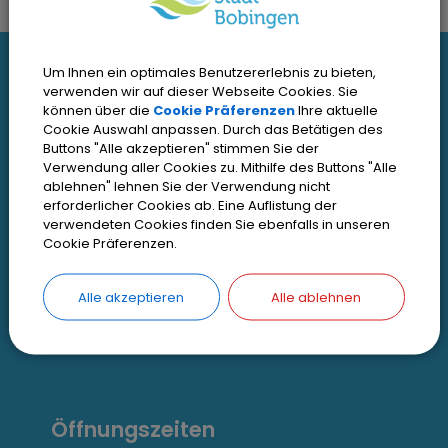
I
Um Ihnen ein optimales Benutzererlebnis zu bieten,
Interessante Links
verwenden wir auf dieser Webseite Cookies. Sie
n
können über die
Cookie Präferenzen
Ihre aktuelle
Cookie Auswahl anpassen. Durch das Betätigen des
t
Kontakt
Buttons "Alle akzeptieren" stimmen Sie der
Verwendung aller Cookies zu. Mithilfe des Buttons "Alle
Inhaltsverzeichnis
e
ablehnen" lehnen Sie der Verwendung nicht
Impressum
erforderlicher Cookies ab. Eine Auflistung der
r
verwendeten Cookies finden Sie ebenfalls in unseren
Datenschutz
Cookie Präferenzen.
e
Zugangseröffnung
s
Alle akzeptieren
Alle ablehnen
Erklärung zur Barrierefreiheit
s
Cookie Einstellungen
a
n
Öffnungszeiten