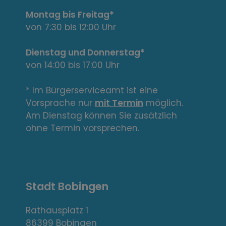
t
Montag bis Freitag*
e
von 7:30 bis 12:00 Uhr
L
Dienstag und Donnerstag*
von 14:00 bis 17:00 Uhr
i
n
* Im Bürgerserviceamt ist eine
Vorsprache nur
mit Termin
möglich.
k
Am Dienstag können Sie zusätzlich
s
ohne Termin vorsprechen.
,
A
Stadt Bobingen
d
r
Rathausplatz 1
86399 Bobingen