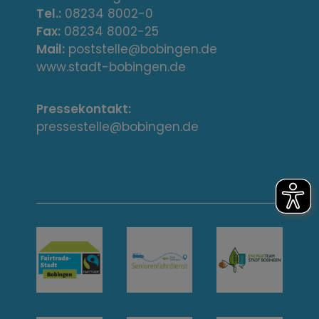
e
Tel.:
08234 8002-0
s
Fax:
08234 8002-25
Mail:
poststelle@bobingen.de
s
www.stadt-bobingen.de
e
Pressekontakt:
/
pressestelle@bobingen.de
K
o
n
t
a
k