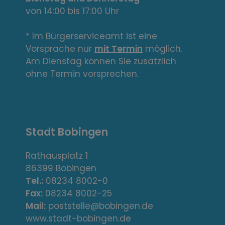
L
von 14:00 bis 17:00 Uhr
i
n
* Im Bürgerserviceamt ist eine
Vorsprache nur
mit Termin
möglich.
k
Am Dienstag können Sie zusätzlich
s
ohne Termin vorsprechen.
,
A
Stadt Bobingen
d
r
Rathausplatz 1
86399 Bobingen
e
Tel.:
08234 8002-0
s
Fax:
08234 8002-25
Mail:
poststelle@bobingen.de
s
www.stadt-bobingen.de