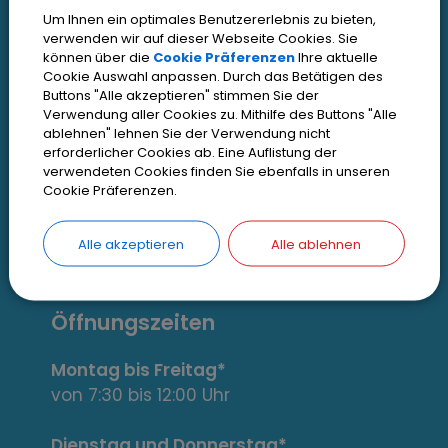
n
Um Ihnen ein optimales Benutzererlebnis zu bieten,
t
Kontakt
verwenden wir auf dieser Webseite Cookies. Sie
können über die
Cookie Präferenzen
Ihre aktuelle
Inhaltsverzeichnis
e
Cookie Auswahl anpassen. Durch das Betätigen des
Buttons "Alle akzeptieren" stimmen Sie der
Impressum
r
Verwendung aller Cookies zu. Mithilfe des Buttons "Alle
Datenschutz
ablehnen" lehnen Sie der Verwendung nicht
e
erforderlicher Cookies ab. Eine Auflistung der
Zugangseröffnung
verwendeten Cookies finden Sie ebenfalls in unseren
s
Cookie Präferenzen.
Erklärung zur Barrierefreiheit
s
Cookie Einstellungen
Alle akzeptieren
Alle ablehnen
a
n
Öffnungszeiten
t
Montag bis Freitag*
e
von 7:30 bis 12:00 Uhr
Dienstag und Donnerstag*