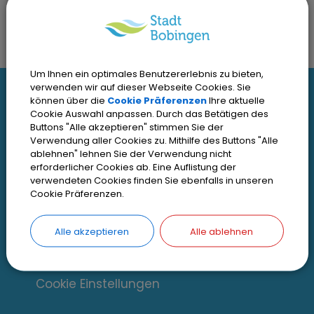
Um Ihnen ein optimales Benutzererlebnis zu bieten,
I
verwenden wir auf dieser Webseite Cookies. Sie
können über die
Cookie Präferenzen
Ihre aktuelle
Interessante Links
n
Cookie Auswahl anpassen. Durch das Betätigen des
Buttons "Alle akzeptieren" stimmen Sie der
Verwendung aller Cookies zu. Mithilfe des Buttons "Alle
t
Kontakt
ablehnen" lehnen Sie der Verwendung nicht
Inhaltsverzeichnis
erforderlicher Cookies ab. Eine Auflistung der
e
verwendeten Cookies finden Sie ebenfalls in unseren
Impressum
Cookie Präferenzen.
r
Datenschutz
e
Alle akzeptieren
Alle ablehnen
Zugangseröffnung
s
Erklärung zur Barrierefreiheit
s
Cookie Einstellungen