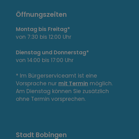
a
n
Öffnungszeiten
t
Montag bis Freitag*
e
von 7:30 bis 12:00 Uhr
L
Dienstag und Donnerstag*
von 14:00 bis 17:00 Uhr
i
n
* Im Bürgerserviceamt ist eine
Vorsprache nur
mit Termin
möglich.
k
Am Dienstag können Sie zusätzlich
s
ohne Termin vorsprechen.
,
A
Stadt Bobingen