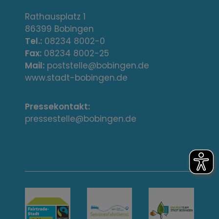
d
r
Rathausplatz 1
86399 Bobingen
e
Tel.:
08234 8002-0
s
Fax:
08234 8002-25
Mail:
poststelle@bobingen.de
s
www.stadt-bobingen.de
e
Pressekontakt:
/
pressestelle@bobingen.de
K
o
n
t
a