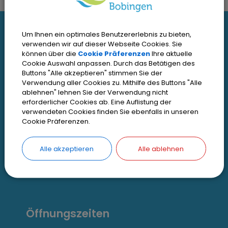
I
Um Ihnen ein optimales Benutzererlebnis zu bieten,
Interessante Links
n
verwenden wir auf dieser Webseite Cookies. Sie
können über die
Cookie Präferenzen
Ihre aktuelle
Cookie Auswahl anpassen. Durch das Betätigen des
t
Kontakt
Buttons "Alle akzeptieren" stimmen Sie der
Inhaltsverzeichnis
Verwendung aller Cookies zu. Mithilfe des Buttons "Alle
e
ablehnen" lehnen Sie der Verwendung nicht
Impressum
erforderlicher Cookies ab. Eine Auflistung der
r
verwendeten Cookies finden Sie ebenfalls in unseren
Datenschutz
Cookie Präferenzen.
e
Zugangseröffnung
s
Alle akzeptieren
Alle ablehnen
Erklärung zur Barrierefreiheit
s
Cookie Einstellungen
a
n
Öffnungszeiten