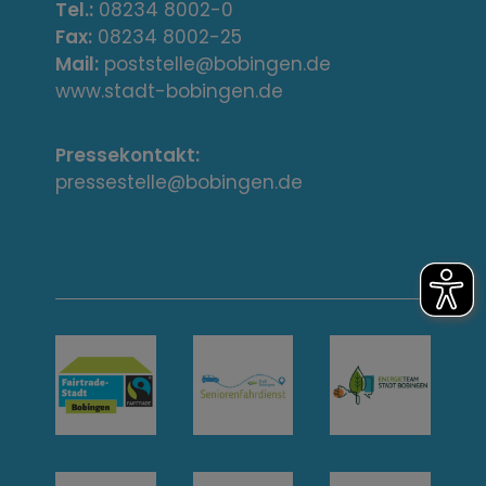
e
Tel.:
08234 8002-0
s
Fax:
08234 8002-25
Mail:
poststelle@bobingen.de
s
www.stadt-bobingen.de
e
Pressekontakt:
/
pressestelle@bobingen.de
K
o
n
t
a
k