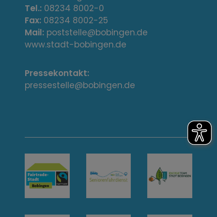
e
Tel.:
08234 8002-0
s
Fax:
08234 8002-25
Mail:
poststelle@bobingen.de
s
www.stadt-bobingen.de
e
Pressekontakt:
/
pressestelle@bobingen.de
K
o
n
t
a
k