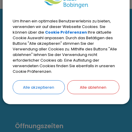
I
Um Ihnen ein optimales Benutzererlebnis zu bieten,
Interessante Links
verwenden wir auf dieser Webseite Cookies. Sie
n
können über die
Cookie Präferenzen
Ihre aktuelle
Cookie Auswahl anpassen. Durch das Betätigen des
t
Kontakt
Buttons "Alle akzeptieren" stimmen Sie der
Verwendung aller Cookies zu. Mithilfe des Buttons "Alle
Inhaltsverzeichnis
e
ablehnen" lehnen Sie der Verwendung nicht
Impressum
erforderlicher Cookies ab. Eine Auflistung der
r
verwendeten Cookies finden Sie ebenfalls in unseren
Datenschutz
Cookie Präferenzen.
e
Zugangseröffnung
s
Alle akzeptieren
Alle ablehnen
Erklärung zur Barrierefreiheit
s
Cookie Einstellungen
a
n
Öffnungszeiten