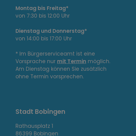
t
Montag bis Freitag*
e
von 7:30 bis 12:00 Uhr
L
Dienstag und Donnerstag*
von 14:00 bis 17:00 Uhr
i
n
* Im Bürgerserviceamt ist eine
Vorsprache nur
mit Termin
möglich.
k
Am Dienstag können Sie zusätzlich
s
ohne Termin vorsprechen.
,
A
Stadt Bobingen
d
r
Rathausplatz 1
86399 Bobingen