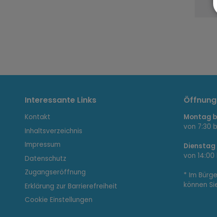
I
Interessante Links
Öffnung
Kontakt
Montag bi
n
von 7:30 b
Inhaltsverzeichnis
Impressum
Dienstag
von 14:00 
Datenschutz
t
Zugangseröffnung
* Im Bürg
können Si
Erklärung zur Barrierefreiheit
Cookie Einstellungen