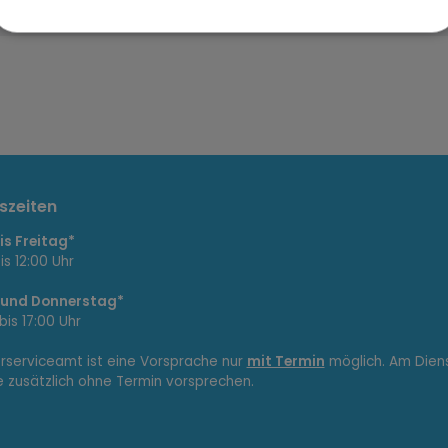
szeiten
s Freitag*
is 12:00 Uhr
 und Donnerstag*
bis 17:00 Uhr
erserviceamt ist eine Vorsprache nur
mit Termin
möglich. Am Dien
e zusätzlich ohne Termin vorsprechen.