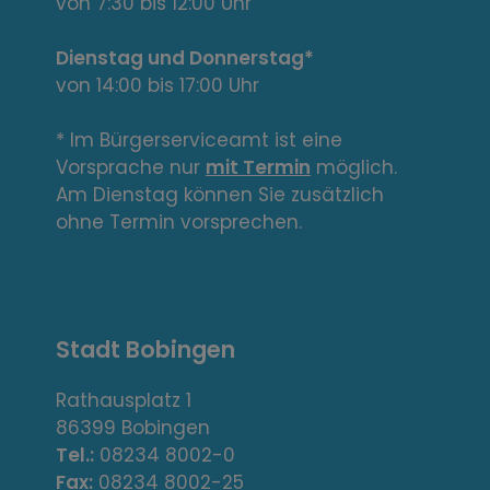
e
von 7:30 bis 12:00 Uhr
L
Dienstag und Donnerstag*
von 14:00 bis 17:00 Uhr
i
n
* Im Bürgerserviceamt ist eine
Vorsprache nur
mit Termin
möglich.
k
Am Dienstag können Sie zusätzlich
s
ohne Termin vorsprechen.
,
A
Stadt Bobingen
d
r
Rathausplatz 1
86399 Bobingen
e
Tel.:
08234 8002-0
Fax:
08234 8002-25