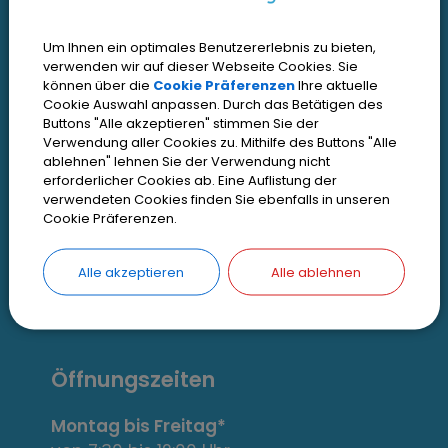
I
Interessante Links
n
Um Ihnen ein optimales Benutzererlebnis zu bieten,
verwenden wir auf dieser Webseite Cookies. Sie
können über die
Cookie Präferenzen
Ihre aktuelle
t
Kontakt
Cookie Auswahl anpassen. Durch das Betätigen des
Inhaltsverzeichnis
Buttons "Alle akzeptieren" stimmen Sie der
e
Verwendung aller Cookies zu. Mithilfe des Buttons "Alle
Impressum
ablehnen" lehnen Sie der Verwendung nicht
r
erforderlicher Cookies ab. Eine Auflistung der
Datenschutz
verwendeten Cookies finden Sie ebenfalls in unseren
e
Cookie Präferenzen.
Zugangseröffnung
s
Erklärung zur Barrierefreiheit
Alle akzeptieren
Alle ablehnen
s
Cookie Einstellungen
a
n
Öffnungszeiten
t
Montag bis Freitag*