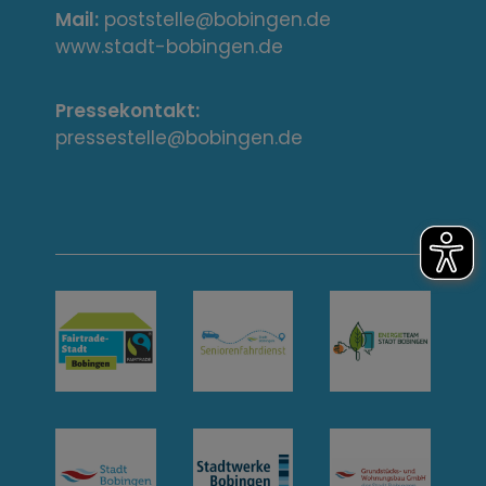
s
Mail:
poststelle@bobingen.de
s
www.stadt-bobingen.de
e
Pressekontakt:
/
pressestelle@bobingen.de
K
o
n
t
a
k
t