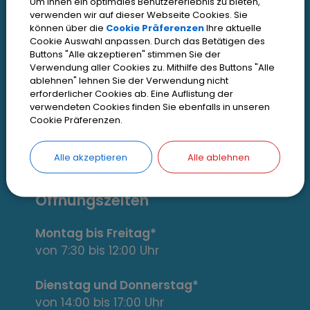
t
Um Ihnen ein optimales Benutzererlebnis zu bieten,
verwenden wir auf dieser Webseite Cookies. Sie
Inhaltsverzeichnis
e
können über die
Cookie Präferenzen
Ihre aktuelle
Cookie Auswahl anpassen. Durch das Betätigen des
Impressum
r
Buttons "Alle akzeptieren" stimmen Sie der
Datenschutz
Verwendung aller Cookies zu. Mithilfe des Buttons "Alle
e
ablehnen" lehnen Sie der Verwendung nicht
Zugangseröffnung
erforderlicher Cookies ab. Eine Auflistung der
verwendeten Cookies finden Sie ebenfalls in unseren
s
Erklärung zur Barrierefreiheit
Cookie Präferenzen.
s
Cookie Einstellungen
Alle akzeptieren
Alle ablehnen
a
n
Öffnungszeiten
t
Montag bis Freitag*
e
von 7:30 bis 12:00 Uhr
L
Dienstag und Donnerstag*
von 14:00 bis 17:00 Uhr