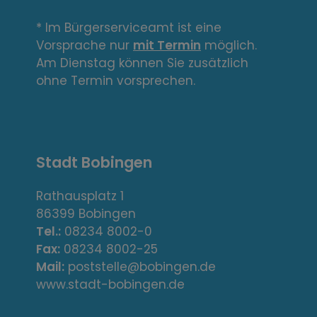
i
n
* Im Bürgerserviceamt ist eine
Vorsprache nur
mit Termin
möglich.
k
Am Dienstag können Sie zusätzlich
s
ohne Termin vorsprechen.
,
A
Stadt Bobingen
d
r
Rathausplatz 1
86399 Bobingen
e
Tel.:
08234 8002-0
s
Fax:
08234 8002-25
Mail:
poststelle@bobingen.de
s
www.stadt-bobingen.de