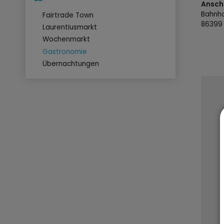
Anschr
Bahnh
Fairtrade Town
8639
Laurentiusmarkt
Wochenmarkt
Gastronomie
Übernachtungen