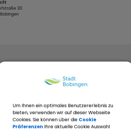
ift
ofstraße
30
9
Bobingen
OpenStreetMap wird derze
Um Ihnen ein optimales Benutzererlebnis zu
bieten, verwenden wir auf dieser Webseite
Cookies. Sie können über die
Cookie
Bitte aktivieren Sie "OpenStreetMap" in 
Präferenzen
Ihre aktuelle Cookie Auswahl