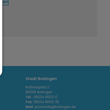
ssen
Stadt Bobingen
Rathausplatz 1
86399 Bobingen
Tel.:
08234 8002-0
Fax:
08234 8002-25
Mail:
poststelle@bobingen.de