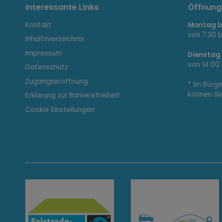
I
Interessante Links
Öffnung
Kontakt
Montag bi
n
von 7:30 b
Inhaltsverzeichnis
Impressum
Dienstag
von 14:00 
Datenschutz
t
Zugangseröffnung
* Im Bürg
können Si
Erklärung zur Barrierefreiheit
e
Cookie Einstellungen
r
e