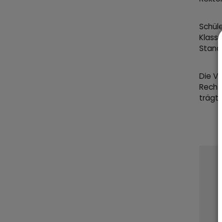
Schüle
Klasse
Stand 
Die V
Recht
trägt