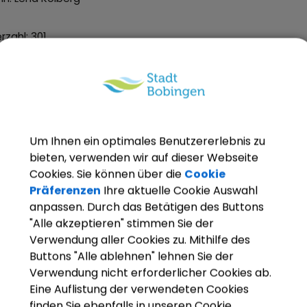
rzahl: 301
nzahl: 15
01.10.2024
erleihung des Namens "Laurentius-Grundschule Bobingen" ist
sverordnung der Regierung von Schwaben am 03.12.2012 erfol
 diesen Namen rückwirkend ab dem 01.08.2012.
Um Ihnen ein optimales Benutzererlebnis zu
bieten, verwenden wir auf dieser Webseite
Cookies. Sie können über die
Cookie
Präferenzen
Ihre aktuelle Cookie Auswahl
anpassen. Durch das Betätigen des Buttons
"Alle akzeptieren" stimmen Sie der
Verwendung aller Cookies zu. Mithilfe des
Buttons "Alle ablehnen" lehnen Sie der
Verwendung nicht erforderlicher Cookies ab.
Eine Auflistung der verwendeten Cookies
finden Sie ebenfalls in unseren Cookie