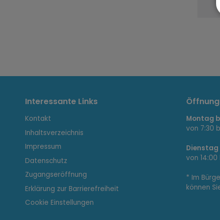
I
Interessante Links
Öffnung
Kontakt
Montag bi
n
von 7:30 b
Inhaltsverzeichnis
Impressum
Dienstag
von 14:00 
Datenschutz
t
Zugangseröffnung
* Im Bürg
können Si
Erklärung zur Barrierefreiheit
Cookie Einstellungen