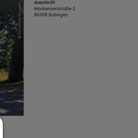
Anschrift
Eva-Maria Gürpinar
Mackensenstraße
2
86399
Bobingen