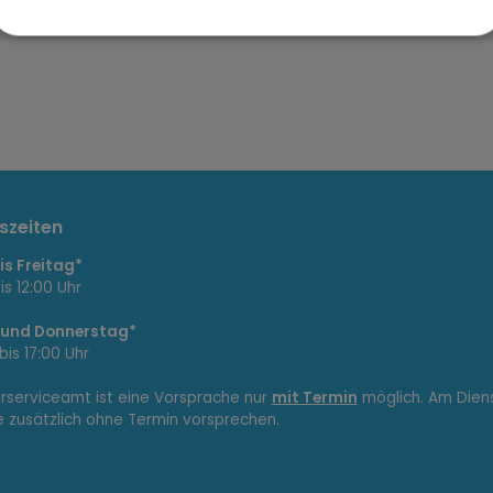
szeiten
s Freitag*
is 12:00 Uhr
 und Donnerstag*
bis 17:00 Uhr
erserviceamt ist eine Vorsprache nur
mit Termin
möglich. Am Dien
e zusätzlich ohne Termin vorsprechen.