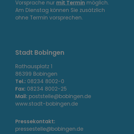
Vorsprache nur
mit Termin
möglich.
k
Am Dienstag können Sie zusätzlich
s
ohne Termin vorsprechen.
,
A
Stadt Bobingen
d
r
Rathausplatz 1
86399 Bobingen
e
Tel.:
08234 8002-0
s
Fax:
08234 8002-25
Mail:
poststelle@bobingen.de
s
www.stadt-bobingen.de
e
Pressekontakt:
/
pressestelle@bobingen.de