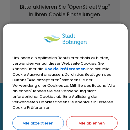
Bitte aktivieren Sie "OpenStreetMap"
in Ihren Cookie Einstellungen.
Cookies Anpassen
Um Ihnen ein optimales Benutzererlebnis zu bieten,
verwenden wir auf dieser Webseite Cookies. Sie
können über die
Cookie Präferenzen
Ihre aktuelle
Cookie Auswahl anpassen. Durch das Betätigen des
Buttons "Alle akzeptieren" stimmen Sie der
Verwendung aller Cookies zu. Mithilfe des Buttons "Alle
I
ablehnen" lehnen Sie der Verwendung nicht
erforderlicher Cookies ab. Eine Auflistung der
Interessante Links
n
verwendeten Cookies finden Sie ebenfalls in unseren
Cookie Präferenzen.
t
Kontakt
Inhaltsverzeichnis
Alle akzeptieren
Alle ablehnen