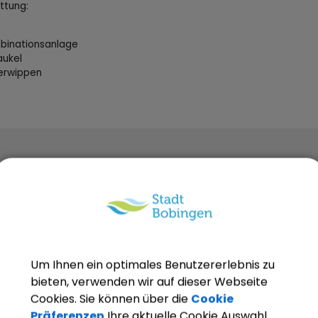
ttung:
binationsanlage
aukel
erwippen
Um Ihnen ein optimales Benutzererlebnis zu
OpenStreetMap wird derze
bieten, verwenden wir auf dieser Webseite
Cookies. Sie können über die
Cookie
Bitte aktivieren Sie "OpenStreetMap" in 
Präferenzen
Ihre aktuelle Cookie Auswahl