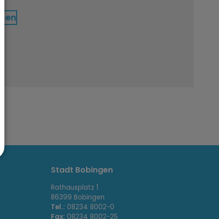
ssen
Stadt Bobingen
Rathausplatz 1
86399 Bobingen
Tel.:
08234 8002-0
Fax:
08234 8002-25