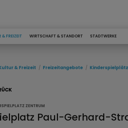
 & FREIZEIT
WIRTSCHAFT & STANDORT
STADTWERKE
Kultur & Freizeit
Freizeitangebote
Kinderspielplät
RÜCK
RSPIELPLATZ ZENTRUM
ielplatz Paul-Gerhard-St