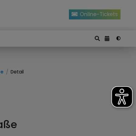
Online-Tickets
ze
Detail
raße