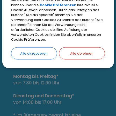
e
verwenden wir auf dieser Webseite Cookies. Sie
können über die
Cookie Präferenzen
Ihre aktuelle
Impressum
r
Cookie Auswahl anpassen. Durch das Betätigen des
Datenschutz
Buttons "Alle akzeptieren" stimmen Sie der
e
Verwendung aller Cookies zu. Mithilfe des Buttons "Alle
Zugangseröffnung
ablehnen" lehnen Sie der Verwendung nicht
erforderlicher Cookies ab. Eine Auflistung der
s
Erklärung zur Barrierefreiheit
verwendeten Cookies finden Sie ebenfalls in unseren
Cookie Präferenzen.
s
Cookie Einstellungen
a
Alle akzeptieren
Alle ablehnen
n
Öffnungszeiten
t
Montag bis Freitag*
e
von 7:30 bis 12:00 Uhr
L
Dienstag und Donnerstag*
von 14:00 bis 17:00 Uhr
i
* Im Bürgerserviceamt ist eine