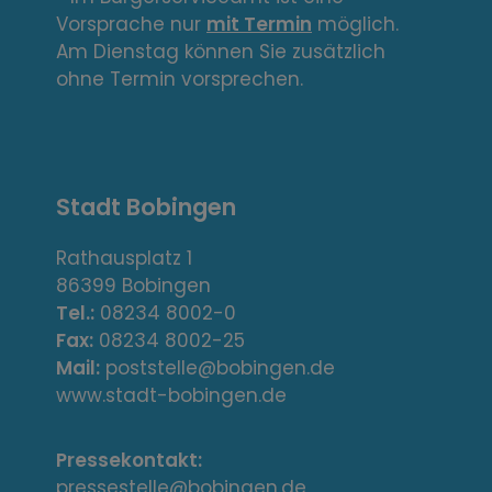
n
Vorsprache nur
mit Termin
möglich.
k
Am Dienstag können Sie zusätzlich
s
ohne Termin vorsprechen.
,
A
Stadt Bobingen
d
r
Rathausplatz 1
86399 Bobingen
e
Tel.:
08234 8002-0
s
Fax:
08234 8002-25
Mail:
poststelle@bobingen.de
s
www.stadt-bobingen.de
e
Pressekontakt:
/
pressestelle@bobingen.de