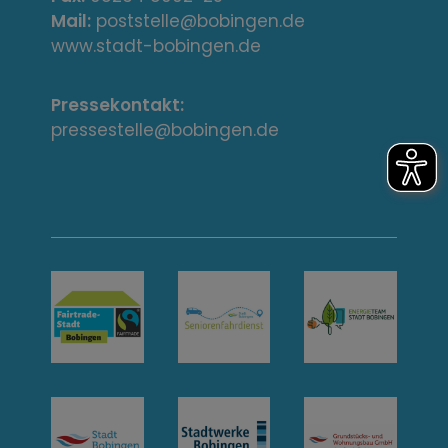
s
Mail:
poststelle@bobingen.de
s
www.stadt-bobingen.de
e
Pressekontakt:
/
pressestelle@bobingen.de
K
o
n
t
a
k
t