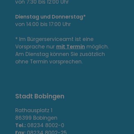
e
von 7:30 bis 12:00 Uhr
L
Dienstag und Donnerstag*
von 14:00 bis 17:00 Uhr
i
n
* Im Bürgerserviceamt ist eine
Vorsprache nur
mit Termin
möglich.
k
Am Dienstag können Sie zusätzlich
s
ohne Termin vorsprechen.
,
A
Stadt Bobingen
d
r
Rathausplatz 1
86399 Bobingen
e
Tel.:
08234 8002-0
Fax:
08234 8002-25