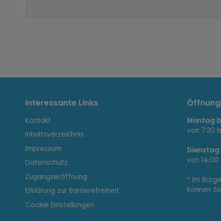
I
Interessante Links
Öffnung
Kontakt
Montag bi
n
von 7:30 b
Inhaltsverzeichnis
Impressum
Dienstag
von 14:00 
Datenschutz
t
Zugangseröffnung
* Im Bürg
können Si
Erklärung zur Barrierefreiheit
Cookie Einstellungen