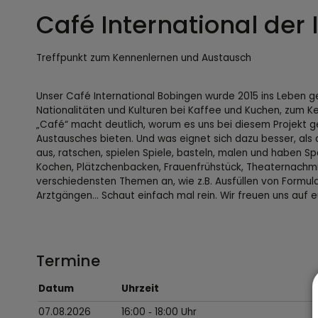
Café International der
Treffpunkt zum Kennenlernen und Austausch
Unser Café International Bobingen wurde 2015 ins Leben g
Nationalitäten und Kulturen bei Kaffee und Kuchen, zum K
„Café“ macht deutlich, worum es uns bei diesem Projekt 
Austausches bieten. Und was eignet sich dazu besser, als
aus, ratschen, spielen Spiele, basteln, malen und haben 
Kochen, Plätzchenbacken, Frauenfrühstück, Theaternachmi
verschiedensten Themen an, wie z.B. Ausfüllen von Formula
Arztgängen... Schaut einfach mal rein. Wir freuen uns auf 
Termine
Datum
Uhrzeit
07.08.2026
16:00
‐ 18:00
Uhr