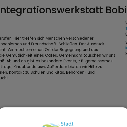
 Integrationswerkstatt Bob
erufen. Hier treffen sich Menschen verschiedener
ennenlernen und Freundschaft-Schließen. Der Ausdruck
geht. Wir möchten einen Ort der Begegnung und des
 die Gemütlichkeit eines Cafés. Gemeinsam tauschen wir uns
Spaß. Ab und an gibt es besondere Events, z.B. gemeinsames
ttage, Kinoabende usw. Außerdem bieten wir Hilfe zu
ren, Kontakt zu Schulen und Kitas, Behörden- und
euch!
Buchungs-Link